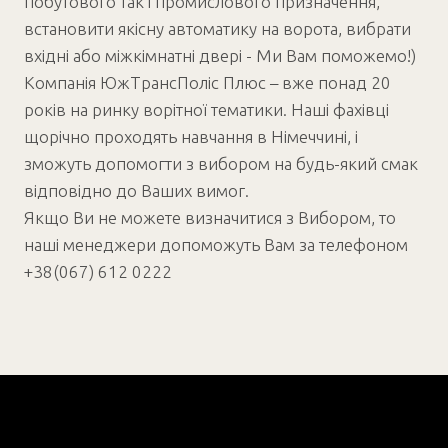
побутового так і промислового призначення,
встановити якісну автоматику на ворота, вибрати
вхідні або міжкімнатні двері - Ми Вам поможемо!)
Компанія ЮжТрансПоліс Плюс – вже понад 20
років на ринку ворітної тематики. Наші фахівці
щорічно проходять навчання в Німеччині, і
зможуть допомогти з вибором на будь-який смак
відповідно до Ваших вимог.
Якщо Ви не можете визначитися з Вибором, то
наші менеджери допоможуть Вам за телефоном
+38(067) 612 0222