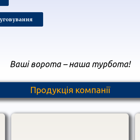
луговування
Ваші ворота – наша турбота!
Продукція компанії