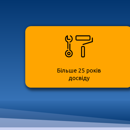
Більше 25 років
досвіду