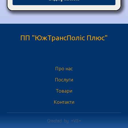
ПП "ЮжТрансПоліс Плюс"
Про нас
Послуги
Товари
Контакти
Created by =VS=