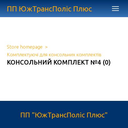
ПП ЮжТрансПоліс Плюс
Store homepage
Комплектуючі для консольних комплектів
КОНСОЛЬНИЙ КОМПЛЕКТ №4 (0)
ПП "ЮжТрансПоліс Плюс"