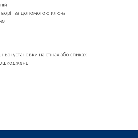
ній
я воріт за допомогою ключа
 мм
ьої установки на стінах або стійках
 пошкоджень
і