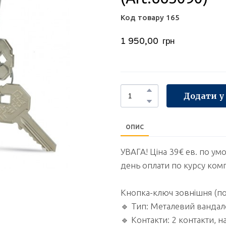
Код товару 165
1 950,00  грн
Додати у
ОПИС
УВАГА! Ціна 39€ ев. по ум
день оплати по курсу комп
Кнопка-ключ зовнішня (п
🔹 Тип: Металевий ванда
🔹 Контакти: 2 контакти, 