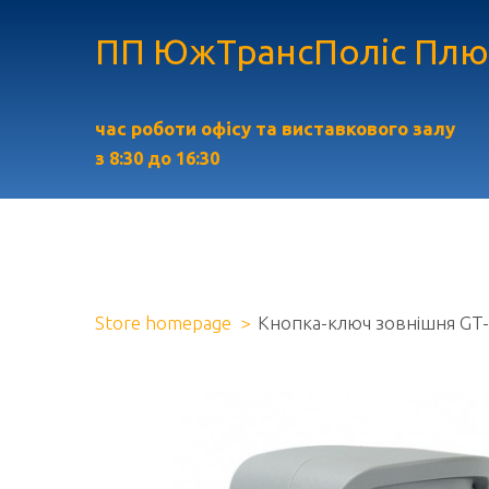
ПП ЮжТрансПоліс Плю
час роботи офісу та виставкового залу
з
8:30 до 16:30
Store homepage
Кнопка-ключ зовнішня GT