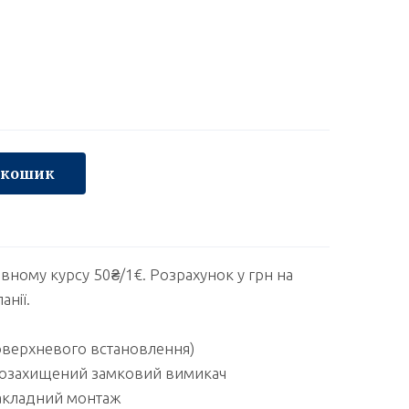
 кошик
овному курсу 50₴/1€. Розрахунок у грн на
анії.
оверхневого встановлення)
лозахищений замковий вимикач
накладний монтаж