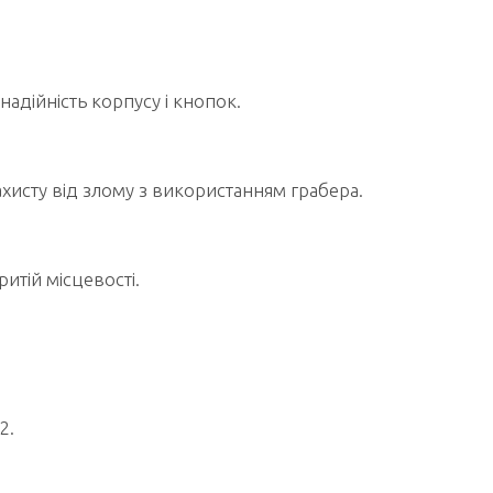
:
адійність корпусу і кнопок.
исту від злому з використанням грабера.
итій місцевості.
2.