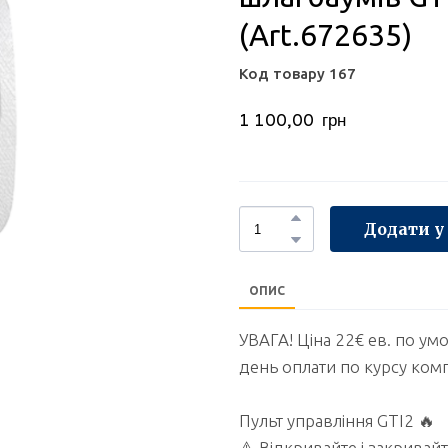
(Art.672635)
Код товару 167
1 100,00  грн
Додати у
ОПИС
УВАГА! Ціна 22€ ев. по ум
день оплати по курсу комп
Пульт управління GTI2 🔥
⚠️ Відкривайте і закрива