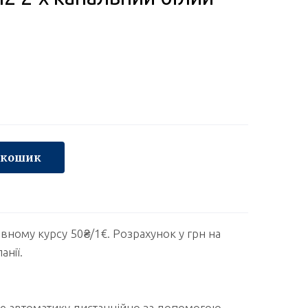
 кошик
овному курсу 50₴/1€. Розрахунок у грн на
анії.
йте автоматику дистанційно за допомогою