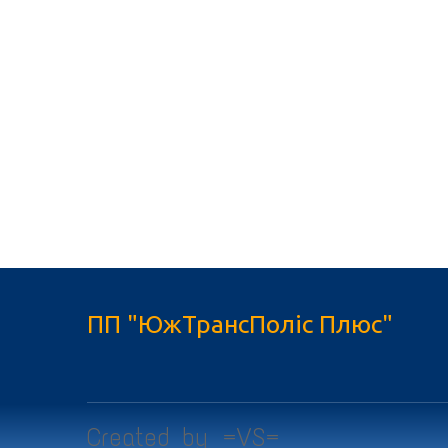
ПП "ЮжТрансПоліс Плюс"
Created by =VS=