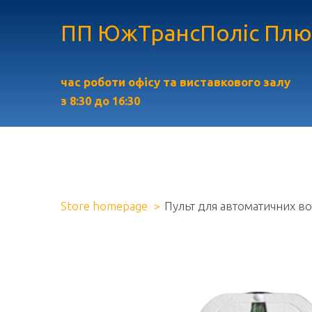
ПП ЮжТрансПоліс Плю
час роботи офісу та виставкового залу
з
8:30 до 16:30
Store homepage
Пульт для автоматичних вор