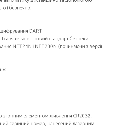
то і безпечно!
 шифрування DART
 Transmission - новий стандарт безпеки.
вання NET24N і NET230N (починаючи з версії
нь:
 з іонним елементом живлення CR2032.
ний серійний номер, нанесений лазерним