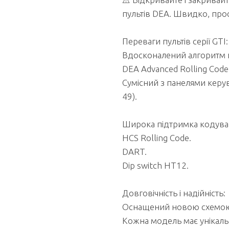
пультів DEA. Швидко, прос
Переваги пультів серії GTI:
Вдосконалений алгоритм
DEA Advanced Rolling Code
Сумісний з панелями керу
49).
Широка підтримка кодува
HCS Rolling Code.
DART.
Dip switch HT12.
Довговічність і надійність:
Оснащений новою схемою
Кожна модель має унікаль