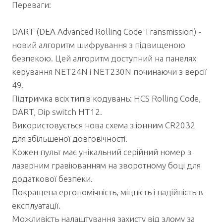
Переваги:
DART (DEA Advanced Rolling Code Transmission) -
новий алгоритм шифрування з підвищеною
безпекою. Цей алгоритм доступний на панелях
керування NET24N і NET230N починаючи з версії
49.
Підтримка всіх типів кодувань: HCS Rolling Code,
DART, Dip switch HT12.
Використовується нова схема з іонним CR2032
для збільшеної довговічності.
Кожен пульт має унікальний серійний номер з
лазерним гравіюванням на зворотному боці для
додаткової безпеки.
Покращена ергономічність, міцність і надійність в
експлуатації.
Можливість налаштування захисту від злому за