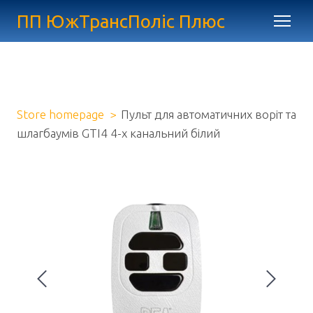
ПП ЮжТрансПоліс Плюс
Store homepage
Пульт для автоматичних воріт та
шлагбаумів GTI4 4-х канальний білий