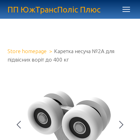
ПП ЮжТрансПоліс Плюс
Store homepage
Каретка несуча №2А для
підвісних воріт до 400 кг