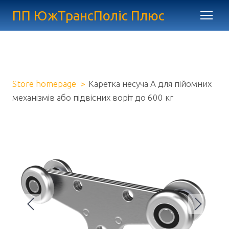
ПП ЮжТрансПоліс Плюс
Store homepage
Каретка несуча А для пійомних
механізмів або підвісних воріт до 600 кг