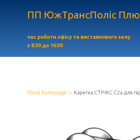
ПП ЮжТрансПоліс Плю
час роботи офісу та виставкового залу
з
8:30 до 16:30
Store homepage
Каретка СТРІКС С2а для під