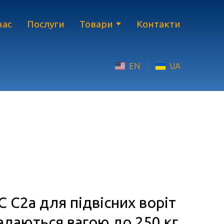
нас
Послуги
Товари
Контакти
EN
UA
 С2а для підвісних воріт
ладаються вагою до 250 кг