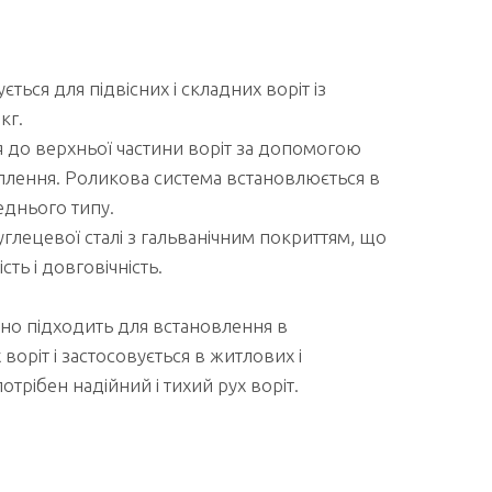
ься для підвісних і складних воріт із
кг.
я до верхньої частини воріт за допомогою
іплення. Роликова система встановлюється в
днього типу.
углецевої сталі з гальванічним покриттям, що
сть і довговічність.
но підходить для встановлення в
воріт і застосовується в житлових і
отрібен надійний і тихий рух воріт.