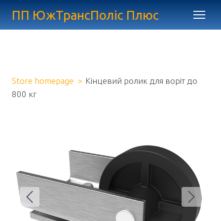
ПП ЮжТрансПоліс Плюс
Store homepage
Кінцевий ролик для воріт до
800 кг