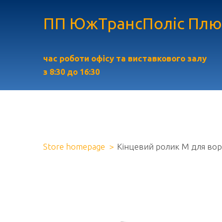
ПП ЮжТрансПоліс Плю
час роботи офісу та виставкового залу
з
8:30 до 16:30
Store homepage
Кінцевий ролик М для ворі