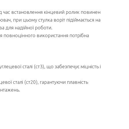
ід час встановлення кінцевий ролик повинен
вач, при цьому стулка воріт підіймається на
а для надійної роботи.
я повноцінного використання потрібна
глецевої сталі (ст3), що забезпечує міцність і
евої сталі (ст20), гарантуючи плавність
антажень.