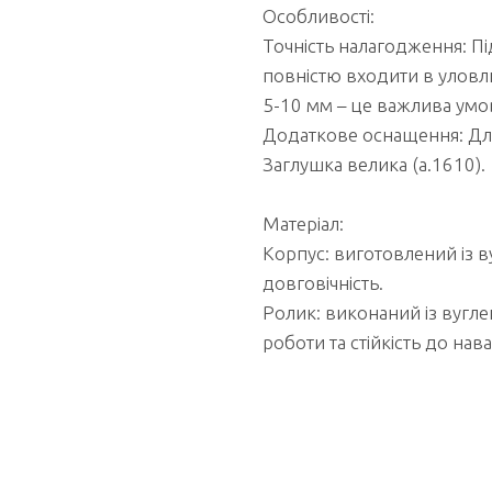
Особливості:
Точність налагодження: П
повністю входити в уловлю
5-10 мм – це важлива умов
Додаткове оснащення: Дл
Заглушка велика (а.1610).
Матеріал:
Корпус: виготовлений із ву
довговічність.
Ролик: виконаний із вуглец
роботи та стійкість до нав