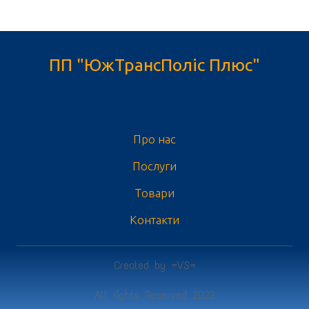
ПП "ЮжТрансПоліс Плюс"
Про нас
Послуги
Товари
Контакти
Created by =VS=
All rights Reserved 2023