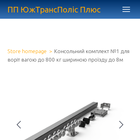
ПП ЮжТрансПоліс Плюс
Store homepage
Консольний комплект №1 для
воріт вагою до 800 кг шириною проїзду до 8м