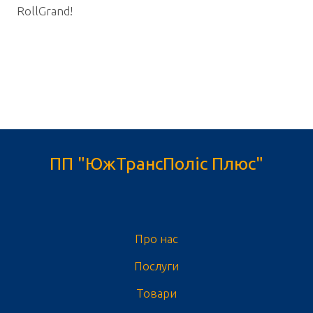
RollGrand!
ПП "ЮжТрансПоліс Плюс"
Про нас
Послуги
Товари