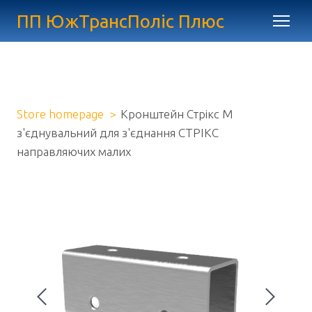
ПП ЮжТрансПоліс Плюс
Store homepage
Кронштейн Стрікс М
з'єднувальний для з'єднання СТРІКС
направляючих малих