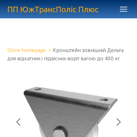
ПП ЮжТрансПоліс Плюс
Store homepage
Кронштейн зовнішній Дельта
для відкатних і підвісних воріт вагою до 400 кг