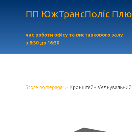
ПП ЮжТрансПоліс Плю
час роботи офісу та виставкового залу
з
8:30 до 16:30
Store homepage
Кронштейн з'єднувальний 