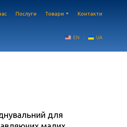
нас
Послуги
Товари
Контакти
EN
UA
днувальний для
равляючих малих