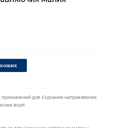
 кошик
 призначений для з'єднання направляючих
існих воріт.
ється для з'єднання напрямних малих у