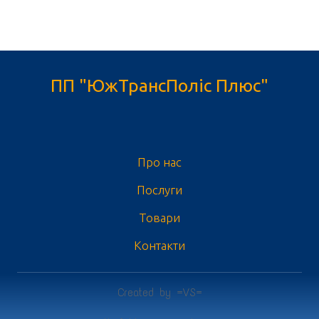
ПП "ЮжТрансПоліс Плюс"
Про нас
Послуги
Товари
Контакти
Created by =VS=