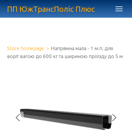
ПП ЮжТрансПоліс Плюс
Store homepage
Напрямна мала - 1 м.п. для
воріт вагою до 600 кг та шириною проїзду до 5 м