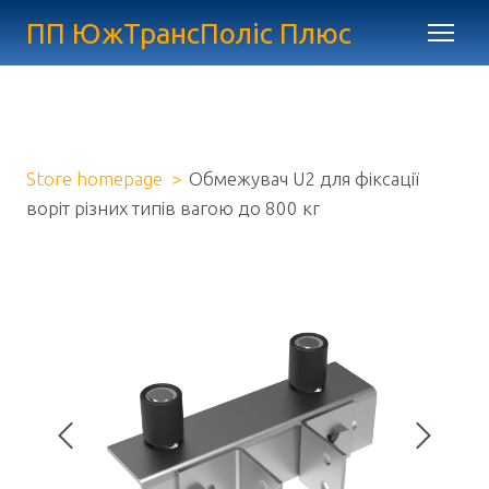
ПП ЮжТрансПоліс Плюс
Store homepage
Обмежувач U2 для фіксації
воріт різних типів вагою до 800 кг