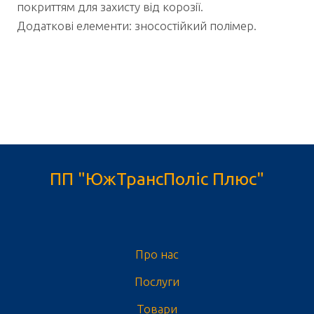
покриттям для захисту від корозії.
Додаткові елементи: зносостійкий полімер.
ПП "ЮжТрансПоліс Плюс"
Про нас
Послуги
Товари