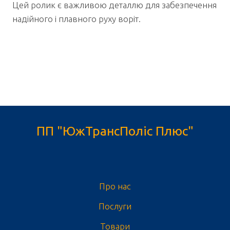
Цей ролик є важливою деталлю для забезпечення
надійного і плавного руху воріт.
ПП "ЮжТрансПоліс Плюс"
Про нас
Послуги
Товари