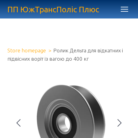
ПП ЮжТрансПоліс Плюс
Store homepage
Ролик Дельта для відкатних і
підвісних воріт із вагою до 400 кг