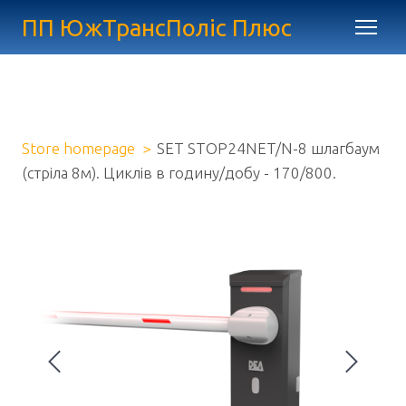
ПП ЮжТрансПоліс Плюс
Store homepage
SET STOP24NET/N-8 шлагбаум
(стріла 8м). Циклів в годину/добу - 170/800.