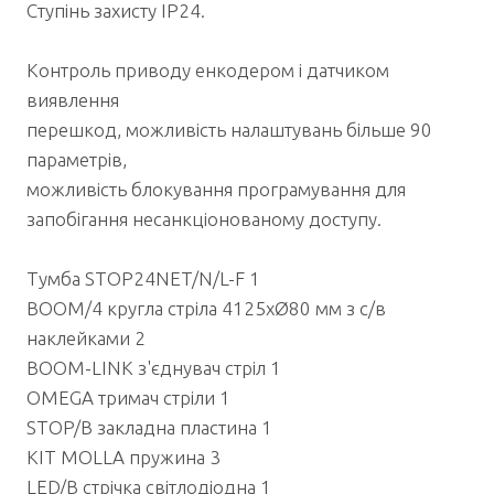
Ступінь захисту IP24.
Контроль приводу енкодером і датчиком
виявлення
перешкод, можливість налаштувань більше 90
параметрів,
можливість блокування програмування для
запобігання несанкціонованому доступу.
Тумба STOP24NET/N/L-F 1
BOOM/4 кругла стріла 4125xØ80 мм з с/в
наклейками 2
BOOM-LINK з'єднувач стріл 1
OMEGA тримач стріли 1
STOP/B закладна пластина 1
KIT MOLLA пружина 3
LED/B стрічка світлодіодна 1