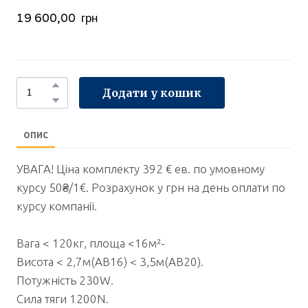
19 600,00  грн
Додати у кошик
ОПИС
УВАГА! Ціна комплекту 392 € ев. по умовному
курсу 50₴/1€. Розрахунок у грн на день оплати по
курсу компанії.
Вага < 120кг, площа <16м²-
Висота < 2,7м(AB16) < 3,5м(AB20).
Потужність 230W.
Сила тяги 1200N.