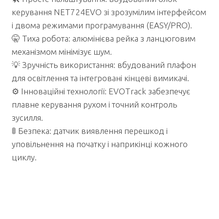
керування NET724EVO зі зрозумілим інтерфейсом
і двома режимами програмування (EASY/PRO).
🤫 Тиха робота: алюмінієва рейка з ланцюговим
механізмом мінімізує шум.
💡 Зручність використання: вбудований плафон
для освітлення та інтегровані кінцеві вимикачі.
⚙️ Інноваційні технології: EVOTrack забезпечує
плавне керування рухом і точний контроль
зусилля.
🚦 Безпека: датчик виявлення перешкод і
уповільнення на початку і наприкінці кожного
циклу.