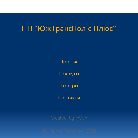
ПП "ЮжТрансПоліс Плюс"
Про нас
Послуги
Товари
Контакти
Created by =VS=
All rights Reserved 2023