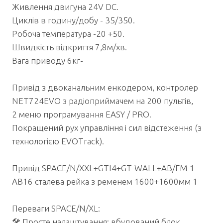
Живлення двигуна 24V DС.
Циклів в годину/добу - 35/350.
Робоча температура -20 +50.
Швидкість відкриття 7,8м/хв.
Вага приводу 6кг-
Привід з двоканальним енкодером, контролер
NET724EVO з радіоприймачем на 200 пультів,
2 меню програмування EASY / PRO.
Покращений рух управління і сил відстеження (з
технологією EVOTrack).
Привід SPACE/N/XXL+GTI4+GT-WALL+AB/FM 1
AB16 сталева рейка з ременем 1600+1600мм 1
Переваги SPACE/N/XL:
🛠 Просте налаштування: вбудований блок