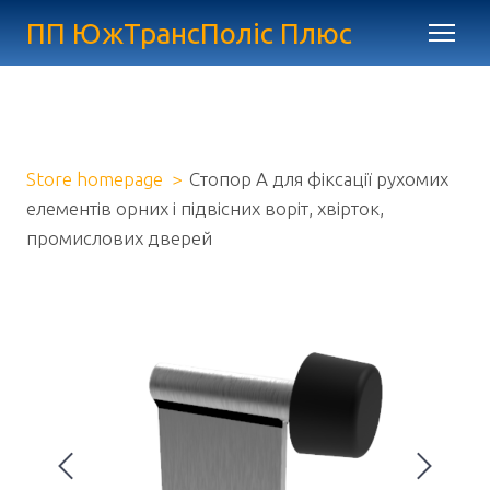
ПП ЮжТрансПоліс Плюс
Store homepage
Стопор А для фіксації рухомих
елементів орних і підвісних воріт, хвірток,
промислових дверей