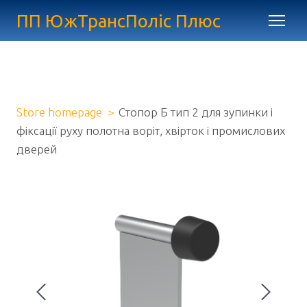
ПП ЮжТрансПоліс Плюс
Store homepage
Стопор Б тип 2 для зупинки і
фіксації руху полотна воріт, хвірток і промислових
дверей