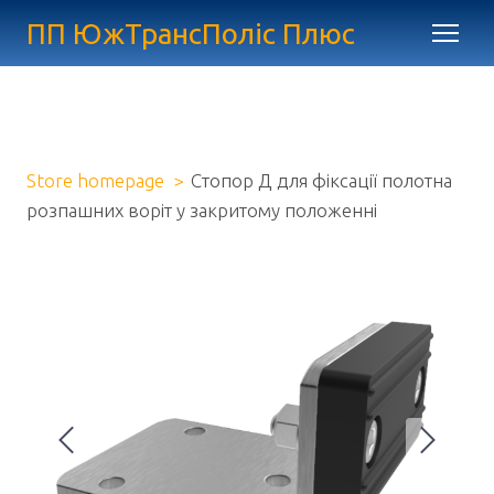
ПП ЮжТрансПоліс Плюс
Store homepage
Стопор Д для фіксації полотна
розпашних воріт у закритому положенні