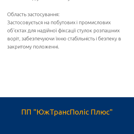
Область застосування:
Застосовується на побутових і промислових
об'єктах для надійної фіксації стулок розпашних
воріт, забезпечуючи їхню стабільність і безпеку в
закритому положенні.
ПП "ЮжТрансПоліс Плюс"