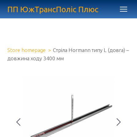
ПП ЮжТрансПоліс Плюс
Store homepage
Стріла Hormann типу L (довга) –
довжина ходу 3400 мм