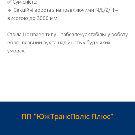
✅ Сумісність:
🔹 Секційні ворота з направляючими N/L/Z/H –
висотою до 3000 мм
Стріла Hormann типу L забезпечує стабільну роботу
воріт, плавний рух та надійність у будь-яких
умовах.
ПП "ЮжТрансПоліс Плюс"