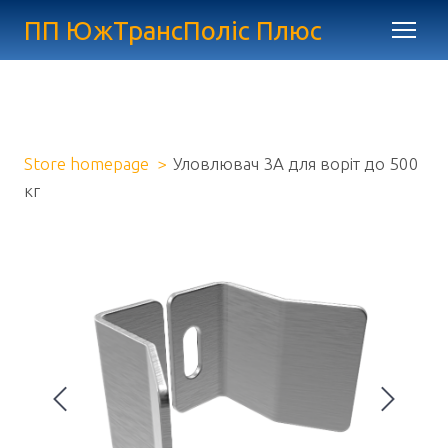
ПП ЮжТрансПоліс Плюс
Store homepage
Уловлювач 3А для воріт до 500
кг