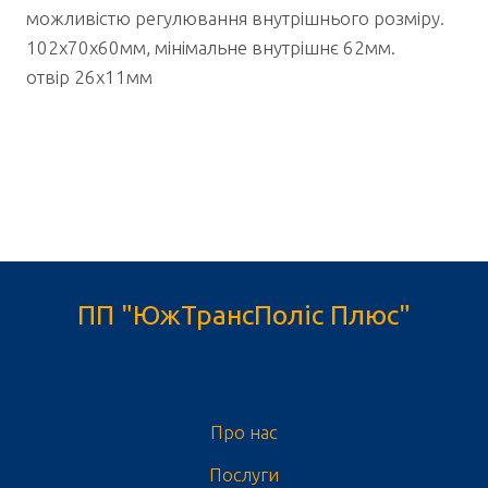
можливістю регулювання внутрішнього розміру.
102х70х60мм, мінімальне внутрішнє 62мм.
отвір 26х11мм
ПП "ЮжТрансПоліс Плюс"
Про нас
Послуги