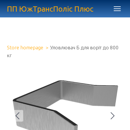
ПП ЮжТрансПоліс Плюс
Store homepage
Уловлювач Б для воріт до 800
кг