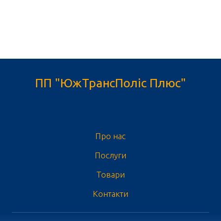
ПП "ЮжТрансПоліс Плюс"
Про нас
Послуги
Товари
Контакти