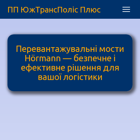
ПП ЮжТрансПоліс Плюс
Перевантажувальні мости
Hörmann — безпечне і
ефективне рішення для
вашої логістики