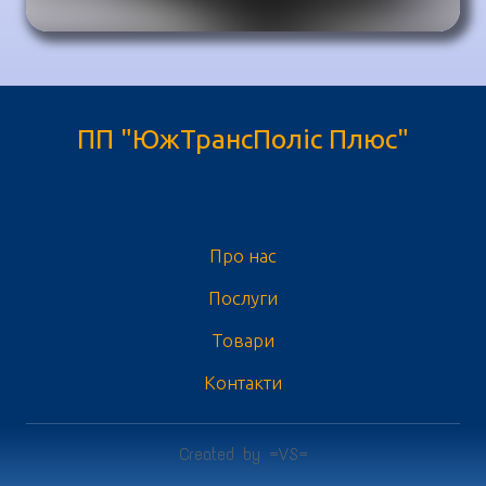
ПП "ЮжТрансПоліс Плюс"
Про нас
Послуги
Товари
Контакти
Created by =VS=