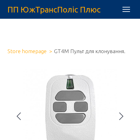
ПП ЮжТрансПоліс Плюс
Store homepage
GT4M Пульт для клонування.