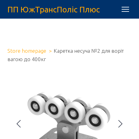
ПП ЮжТрансПоліс Плюс
Store homepage
Каретка несуча №2 для воріт
вагою до 400кг