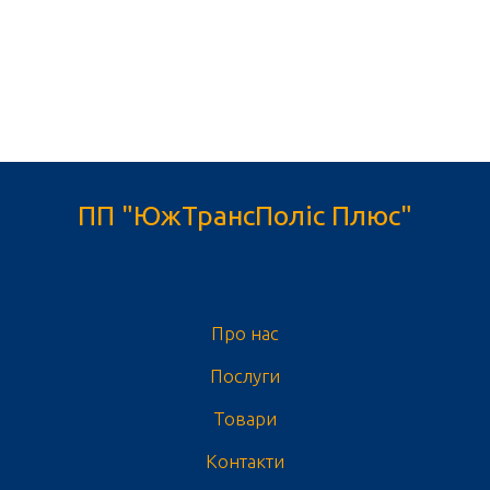
ПП "ЮжТрансПоліс Плюс"
Про нас
Послуги
Товари
Контакти