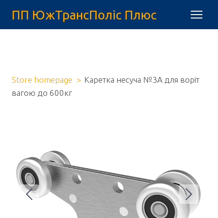
ПП ЮжТрансПоліс Плюс
Store homepage
Каретка несуча №3А для воріт
вагою до 600кг