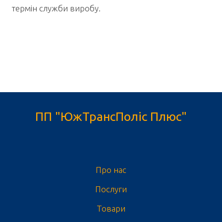
термін служби виробу.
ПП "ЮжТрансПоліс Плюс"
Про нас
Послуги
Товари