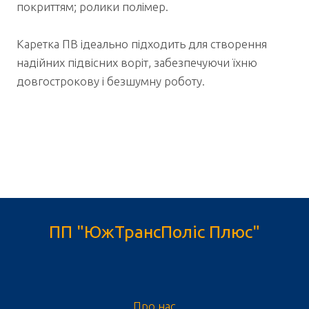
покриттям; ролики полімер.
Каретка ПВ ідеально підходить для створення
надійних підвісних воріт, забезпечуючи їхню
довгострокову і безшумну роботу.
ПП "ЮжТрансПоліс Плюс"
Про нас