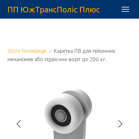
ПП ЮжТрансПоліс Плюс
Store homepage
Каретка ПВ для пійомних
механізмів або підвісних воріт до 200 кг.