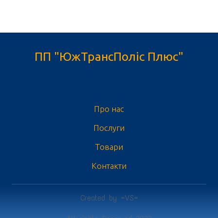
ПП "ЮжТрансПоліс Плюс"
Про нас
Послуги
Товари
Контакти
Created by =VS=