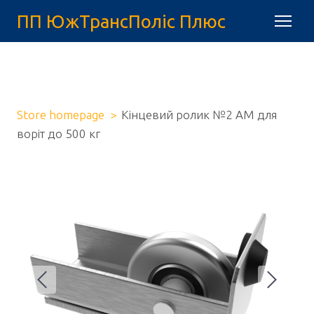
ПП ЮжТрансПоліс Плюс
Store homepage
Кінцевий ролик №2 АМ для
воріт до 500 кг