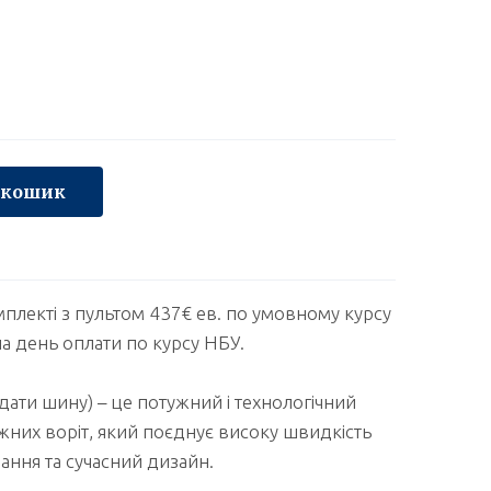
 кошик
плекті з пультом 437€ ев. по умовному курсу
на день оплати по курсу НБУ.
ати шину) – це потужний і технологічний
жних воріт, який поєднує високу швидкість
ання та сучасний дизайн.