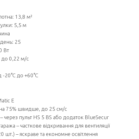
тна: 13,8 м²
лки: 5,5 м
чина
 день: 25
0 Вт
 до 0,22 м/с
д -20°C до +60°C
atic E
на 75% швидше, до 25 см/с
– через пульт HS 5 BS або додаток BlueSecur
аража – часткове відкривання для вентиляції
0 шт.) – яскраве та економне освітлення