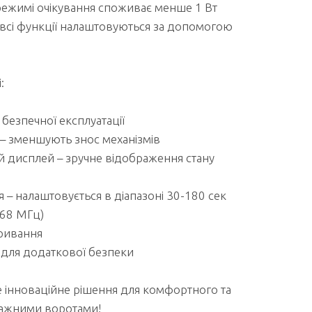
режимі очікування споживає менше 1 Вт
 всі функції налаштовуються за допомогою
:
безпечної експлуатації
 – зменшують знос механізмів
 дисплей – зручне відображення стану
– налаштовується в діапазоні 30-180 сек
68 МГц)
ривання
 для додаткової безпеки
е інноваційне рішення для комфортного та
ражними воротами!