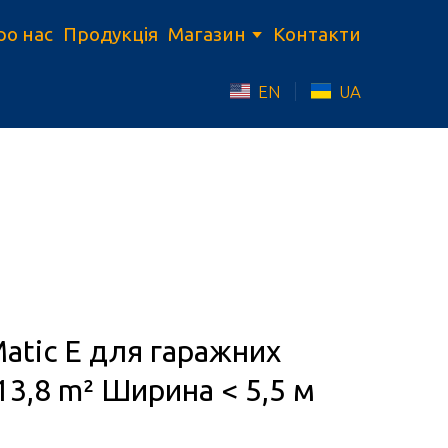
ро нас
Продукція
Магазин
Контакти
EN
UA
atic E для гаражних
13,8 m² Ширина < 5,5 м