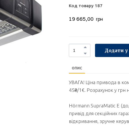
Код товару 187
19 665,00  грн
Додати у
ОПИС
УВАГА! Ціна привода в ком
45₴/1€. Розрахунок у грн 
Hörmann SupraMatic E (дод
привід для секційних гара
відкривання, зручне керув