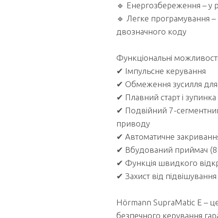
🔹 Енергозбереження – у 
🔹 Легке програмування –
двозначного коду
Функціональні можливості
✔ Імпульсне керування
✔ Обмеження зусилля для 
✔ Плавний старт і зупинка
✔ Подвійний 7-сегментний
приводу
✔ Автоматичне закривання 
✔ Вбудований приймач (8
✔ Функція швидкого відк
✔ Захист від підвішування
Hörmann SupraMatic E – ц
безпечного керування га