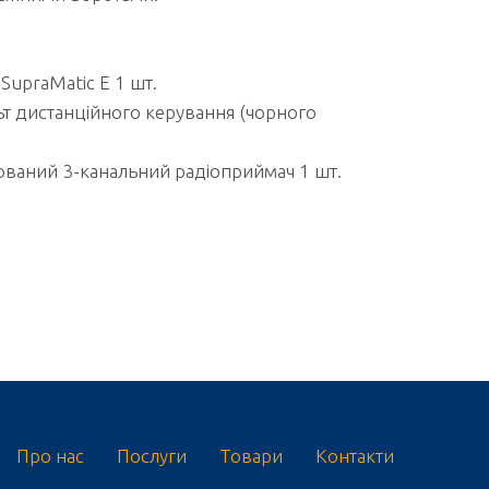
upraMatic E 1 шт.
ьт дистанційного керування (чорного
ваний 3-канальний радіоприймач 1 шт.
Про нас
Послуги
Товари
Контакти