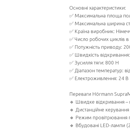
Основні характеристики:
✅ Максимальна площа поло
✅ Максимальна ширина сту
✅ Країна виробник: Німеч
✅ Число робочих циклів в
✅ Потужність приводу: 20
✅ Швидкість відкривання:
✅ Зусилля тяги: 800 Н
✅ Діапазон температур: ві
✅ Електроживлення: 24 В
Переваги Hörmann SupraM
🔹 Швидке відкривання – 
🔹 Дистанційне керування 
🔹 Режим провітрювання г
🔹 Вбудовані LED-лампи (2