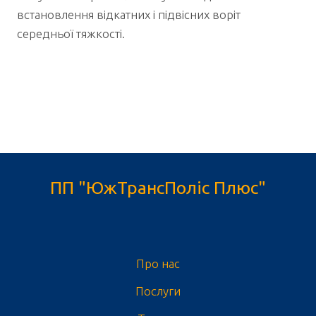
встановлення відкатних і підвісних воріт
середньої тяжкості.
ПП "ЮжТрансПоліс Плюс"
Про нас
Послуги