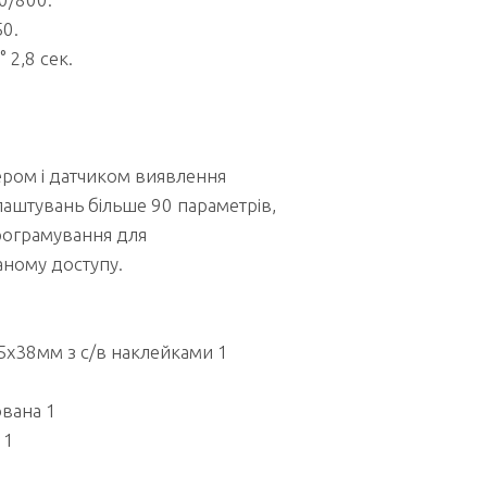
50.
 2,8 сек.
ром і датчиком виявлення
аштувань більше 90 параметрів,
рограмування для
аному доступу.
5x38мм з с/в наклейками 1
вана 1
 1