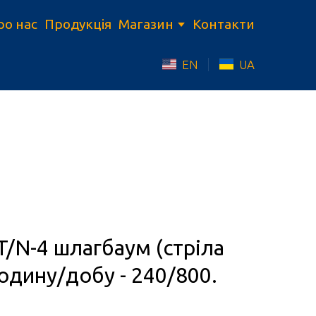
ро нас
Продукція
Магазин
Контакти
EN
UA
/N-4 шлагбаум (стріла
годину/добу - 240/800.