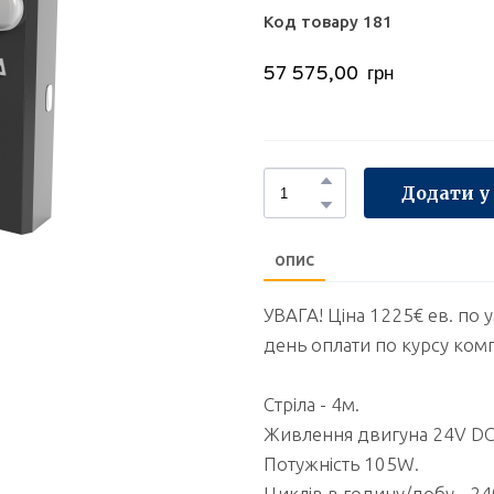
Код товару 181
57 575,00  грн
Додати у
ОПИС
УВАГА! Ціна 1225€ ев. по 
день оплати по курсу комп
Стріла - 4м.
Живлення двигуна 24V DС
Потужність 105W.
Циклів в годину/добу - 24