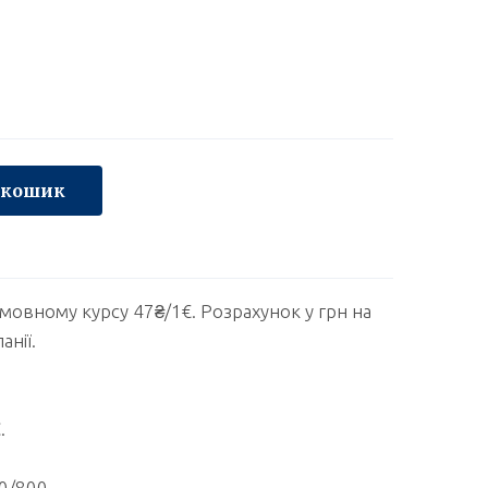
 кошик
умовному курсу 47₴/1€. Розрахунок у грн на
анії.
.
0/800.