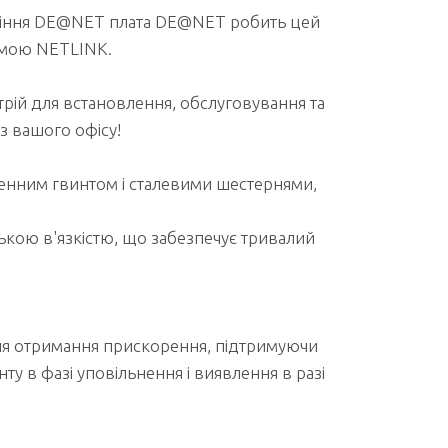
вління DE@NET плата DE@NET робить цей
емою NETLINK.
рій для встановлення, обслуговування та
з вашого офісу!
енним гвинтом і сталевими шестернями,
кою в'язкістю, що забезпечує тривалий
 отримання прискорення, підтримуючи
ту в фазі уповільнення і виявлення в разі