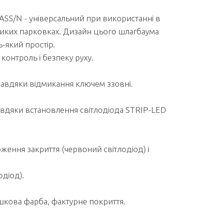
SS/N - універсальний при використанні в
иких парковках. Дизайн цього шлагбаума
-який простір.
контроль і безпеку руху.
завдяки відмикання ключем ззовні.
завдяки встановлення світлодіода STRIP-LED
ження закриття (червоний світлодіод) і
діод).
шкова фарба, фактурне покриття.