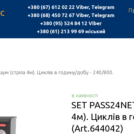
+380 (67) 612 02 22 Viber, Telegram
с
П
+380 (68) 450 72 67 Viber, Telegram
+380 (95) 524 84 12 Viber
+380 (61) 213 99 69 міський
м (стріла 4м). Циклів в годину/добу - 240/800.
в наявності
SET PASS24NET
4м). Циклів в 
(Art.644042)