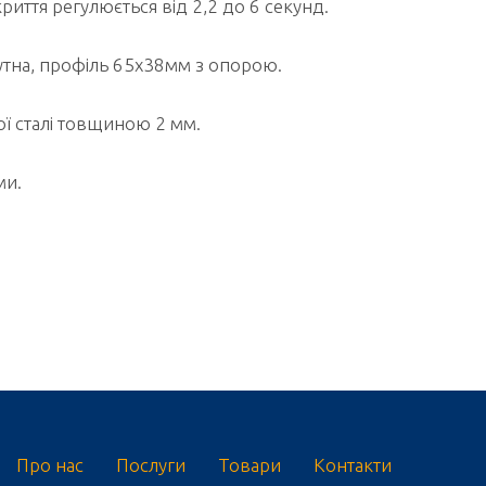
риття регулюється від 2,2 до 6 секунд.
кутна, профіль 65x38мм з опорою.
ї сталі товщиною 2 мм.
ми.
Про нас
Послуги
Товари
Контакти