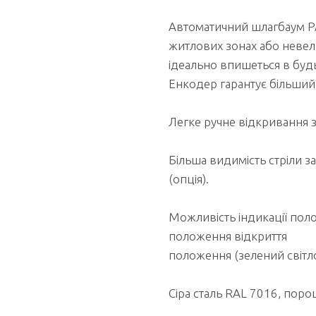
Автоматичний шлагбаум PA
житлових зонах або невел
ідеально впишеться в будь
Енкодер гарантує більший 
Легке ручне відкривання 
Більша видимість стріли 
(опція).
Можливість індикації поло
положення відкриття
положення (зелений світло
Сіра сталь RAL 7016, поро