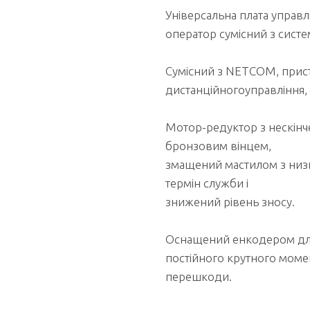
Універсальна плата упра
оператор сумісний з сист
Сумісний з NETCOM, прист
дистанційногоуправління, 
Мотор-редуктор з нескінч
бронзовим вінцем,
змащений мастилом з низь
термін служби і
знижений рівень зносу.
Оснащений енкодером для
постійного крутного момен
перешкоди.